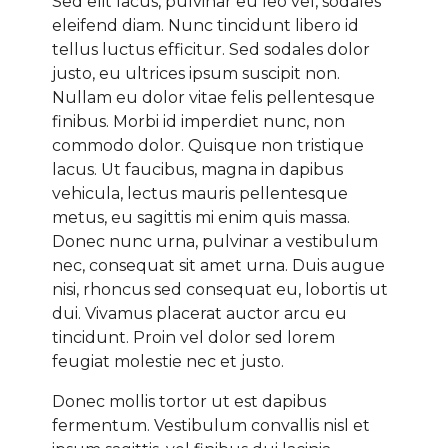
Sed elit lacus, pulvinar eu leo vel, sodales
eleifend diam. Nunc tincidunt libero id
tellus luctus efficitur. Sed sodales dolor
justo, eu ultrices ipsum suscipit non.
Nullam eu dolor vitae felis pellentesque
finibus. Morbi id imperdiet nunc, non
commodo dolor. Quisque non tristique
lacus. Ut faucibus, magna in dapibus
vehicula, lectus mauris pellentesque
metus, eu sagittis mi enim quis massa.
Donec nunc urna, pulvinar a vestibulum
nec, consequat sit amet urna. Duis augue
nisi, rhoncus sed consequat eu, lobortis ut
dui. Vivamus placerat auctor arcu eu
tincidunt. Proin vel dolor sed lorem
feugiat molestie nec et justo.
Donec mollis tortor ut est dapibus
fermentum. Vestibulum convallis nisl et